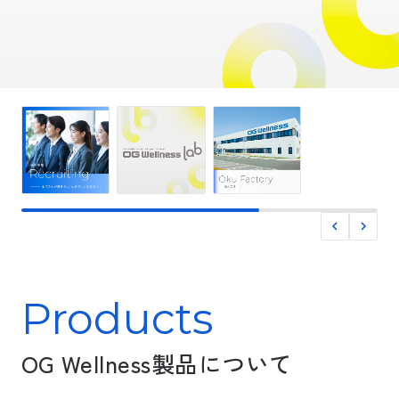
式
会
社
Products
OG Wellness製品について