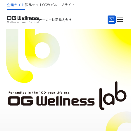
企業サイト
製品サイト
OGWグループサイト
サイトマップ
よくある質問
オージー技研株式会社
O
G
W
e
l
l
n
e
s
s
オ
ー
ジ
ー
技
研
株