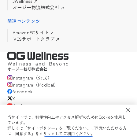
3Wellness
オージー物流株式会社
関連コンテンツ
AmazonECサイト
IVESサポートクラブ
オージー技研株式会社
Instagram（公式）
Instagram（Medical）
facebook
X
YouTube
当サイトでは、利便性向上やアクセス解析のためにCookieを使用し
ています。
サイトポリシー
プライバシーポリシー
OG Wellness会員規約
詳しくは「サイトポリシー」をご覧ください。ご同意いただける方
WEBセミナー利用規約
コミュニティガイドライン
サイトマップ
は「同意する」をクリックしてご利用ください。
よくある質問