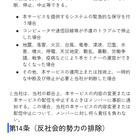
断、停止、中止等できる。
本サービスを提供するシステムの緊急的な保守を行
う場合
コンピュータや通信回線等が不慮のトラブルで停止
した場合
地震、落雷、火災、台風、竜巻、津波、氾濫、水
害、噴火、停電、天災地変、動乱、暴動、労働争
議、戦争、疫病などにより本セミナーの運営ができ
なくなった場合
その他、本サービスの運用上または技術上、一時的
な中断及び停止が必要と当社が判断した場合
当社は、当社の都合上、本サービスの内容の変更または
本サービスの配信を中止するときはメンバーに事前に通
知する。この場合、当社の本サービスの内容変更または
配信中止について、メンバーに対し何ら責任を負わな
い。
第14条（反社会的勢力の排除）