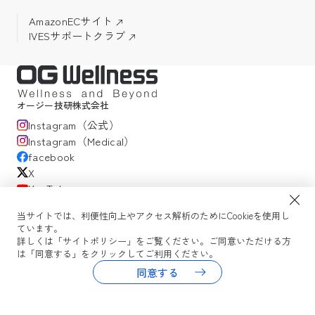
AmazonECサイト
IVESサポートクラブ
オージー技研株式会社
Instagram（公式）
Instagram（Medical）
facebook
X
YouTube
当サイトでは、利便性向上やアクセス解析のためにCookieを使用し
ています。
サイトポリシー
プライバシーポリシー
OG Wellness会員規約
詳しくは「サイトポリシー」をご覧ください。ご同意いただける方
WEBセミナー利用規約
コミュニティガイドライン
サイトマップ
は「同意する」をクリックしてご利用ください。
よくある質問
同意する
Copyright © 2026 OG Wellness Co., Ltd. All rights reserved.