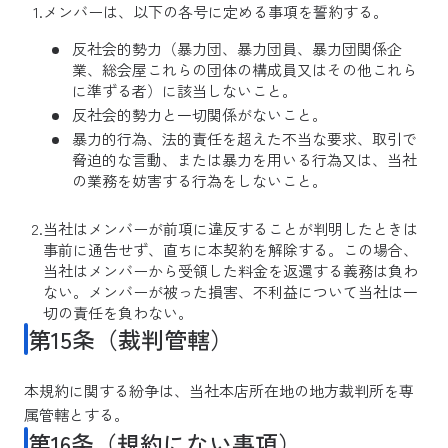
メンバーは、以下の各号に定める事項を誓約する。
反社会的勢力（暴力団、暴力団員、暴力団関係企
業、総会屋これらの団体の構成員又はその他これら
に準ずる者）に該当しないこと。
反社会的勢力と一切関係がないこと。
暴力的行為、法的責任を超えた不当な要求、取引で
脅迫的な言動、または暴力を用いる行為又は、当社
の業務を妨害する行為をしないこと。
当社はメンバーが前項に違反することが判明したときは
事前に通告せず、直ちに本契約を解除する。この場合、
当社はメンバーから受領した料金を返還する義務は負わ
ない。メンバーが被った損害、不利益について当社は一
切の責任を負わない。
第15条（裁判管轄）
本規約に関する紛争は、当社本店所在地の地方裁判所を専
属管轄とする。
第16条（規約にない事項）