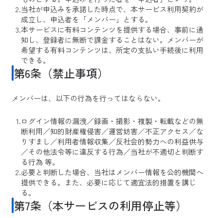
当社が申込みを承諾した時点で、本サービス利用契約が
成立し、申込者を「メンバー」とする。
本サービスに有料コンテンツを提供する場合、事前に通
知し、登録者に無断で課金することはない。メンバーが
希望する有料コンテンツは、所定の支払い手続後に利用
できる。
第6条（禁止事項）
メンバーは、以下の行為を行ってはならない。
ログイン情報の漏洩／録画・撮影・複製・転載などの無
断利用／知的財産権侵害／運営妨害／不正アクセス／な
りすまし／利用者情報収集／反社会的勢力への利益供与
／その他法令等に違反する行為／当社が不適切と判断す
る行為 等。
必要と判断した場合、当社はメンバー情報を公的機関へ
提供できる。また、必要に応じて適宜法的措置を講じ
る。
第7条（本サービスの利用停止等）