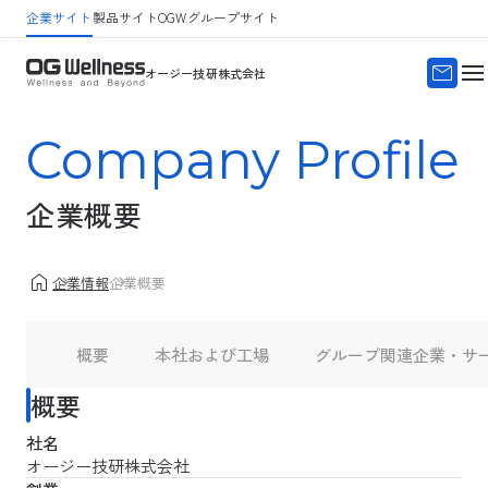
企業サイト
製品サイト
OGWグループサイト
サイトマップ
よくある質問
オージー技研株式会社
Company Profile
企業概要
企業情報
企業概要
概要
本社および工場
グループ関連企業・サ
概要
社名
オージー技研株式会社