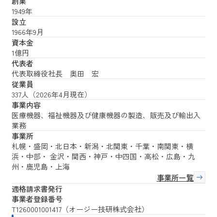
創業
1949年
設立
1966年9月
資本金
1億円
代表者
代表取締役社長 奥田 宏
従業員
337人（2026年4月現在）
事業内容
医療機器、福祉機器及び健康機器の製造、販売及び輸出入
業務
事業所
札幌・盛岡・北日本・新潟・北関東・千葉・南関東・横
浜・中部・ 金沢・関西・神戸・中四国・高松・広島・九
州・鹿児島・上海
事業所一覧
適格請求書発行
事業者登録番号
T1260001001417（オージー技研株式会社）